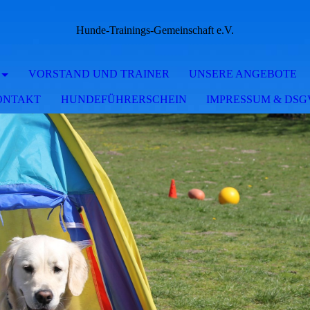
Hunde-Trainings-Gemeinschaft e.V.
VORSTAND UND TRAINER
UNSERE ANGEBOTE
ONTAKT
HUNDEFÜHRERSCHEIN
IMPRESSUM & DS