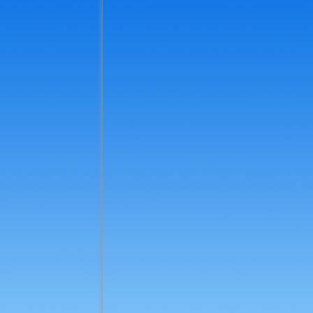
_k-IMG_20240302_151730