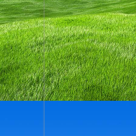
_k-IMG_20240302_151700