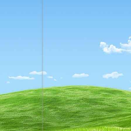
_k-IMG_20240302_151917
_k-IMG_20240302_160822