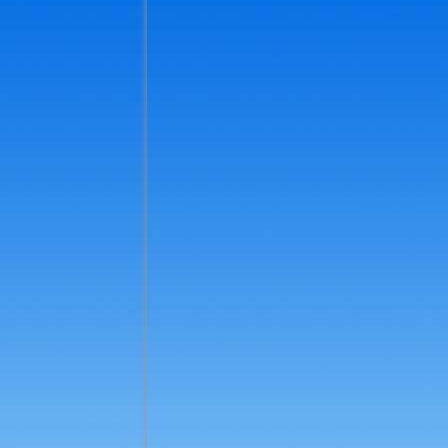
_k-IMG_20240302_124805